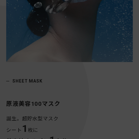
SHEET MASK
原液美容100マスク
誕生。超貯水型マスク
1
シート
枚に