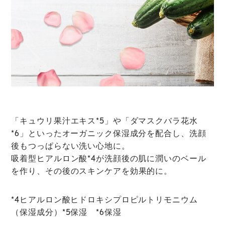
「キュウリ果汁エキス*5」や「ダマスクバラ花水
*6」といったオーガニック保湿成分を配合
し、洗顔
後もつっぱらない洗い心地に。
吸着型ヒアルロン酸*4
が洗顔後の肌に潤いのベール
を作り、その後のスキンケアを効果的に。
*4ヒアルロン酸ヒドロキシプロピルトリモニウム
（保湿成分）*5保湿 *6保湿