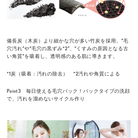
備長炭（木炭）より細かな穴が多い竹炭
を採用。“毛
穴汚れ”や“毛穴の黒ずみ*2”、“くすみの原因となる古
い角質”を吸着し、透明感のある肌に導きます。
*1炭（吸着：汚れの除去） *2汚れや角質による
Point3 毎日使える毛穴パック！パックタイプの洗顔
で、汚れを溜めないサイクル作り